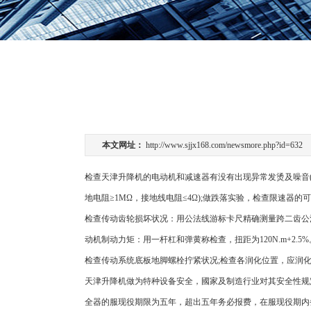
本文网址：
http://www.sjjx168.com/newsmore.php?id=632
检查天津升降机的电动机和减速器有没有出现异常发烫及噪音(
地电阻≥1MΩ，接地线电阻≤4Ω);做跌落实验，检查限速器的
检查传动齿轮损坏状况：用公法线游标卡尺精确测量跨二齿公法线，新
动机制动力矩：用一杆杠和弹黄称检查，扭距为120N.m+2.5%
检查传动系统底板地脚螺栓拧紧状况;检查各润化位置，应润
天津升降机做为特种设备安全，國家及制造行业对其安全性规
全器的服现役期限为五年，超出五年务必报费，在服现役期内