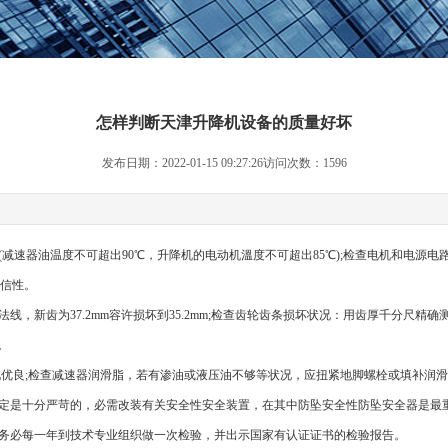
怎样判断天津升降机设备的质量好坏
发布日期：2022-01-15 09:27:26访问次数：1596
减速器油温度不可超出90℃，升降机的电动机溫度不可超出85℃);检查电机和电源
可信性。
齿为37.2mm容许损坏到35.2mm;检查齿轮齿条损坏状况：用齿厚千分尺精确测量，新
。
化优良;检查减速器润滑脂，若有渗油或液压油不够等状况，应扭紧地脚螺栓或填补润
定是十分严苛的，必需改装有关安全性安全装置，在其中防坠安全性防坠安全器是最
务必每一年到技术专业组织做一次检验，并出示国家有认证证书的检验报告。